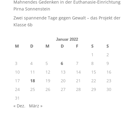
Mahnendes Gedenken in der Euthanasie-Einrichtung
Pirna Sonnenstein
Zwei spannende Tage gegen Gewalt – das Projekt der
Klasse 6b
Januar 2022
M
D
M
D
F
S
S
1
2
3
4
5
6
7
8
9
10
11
12
13
14
15
16
17
18
19
20
21
22
23
24
25
26
27
28
29
30
31
« Dez.
März »